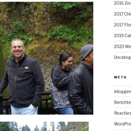
2016 Zom
2017 Chi
2017 Flo
2019 Cal
2023 We
Uncateg
META
Inlogge
Berichte
Reacties
WordPre