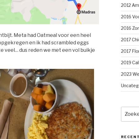
2012 Am
2016 Voo
2016 Zom
tbijt. Meta had Oatmeal voor een heel
2017 Chi
n opgekregen en ik had scrambled eggs
te veel… dus
reden we met een vol buikje
2017 Flo
2019 Cal
2023 We
Uncateg
Zoeken
naar:
RECEN