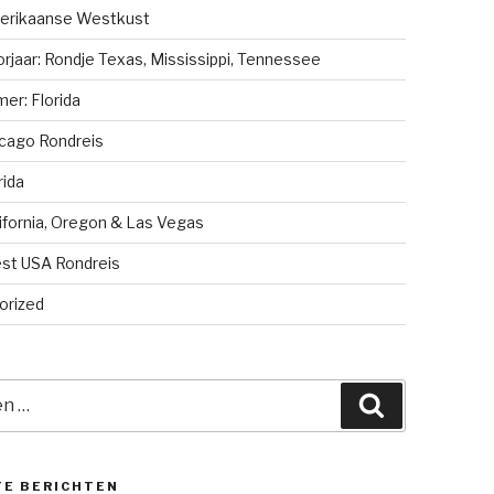
erikaanse Westkust
rjaar: Rondje Texas, Mississippi, Tennessee
er: Florida
cago Rondreis
rida
ifornia, Oregon & Las Vegas
st USA Rondreis
orized
Zoeken
TE BERICHTEN