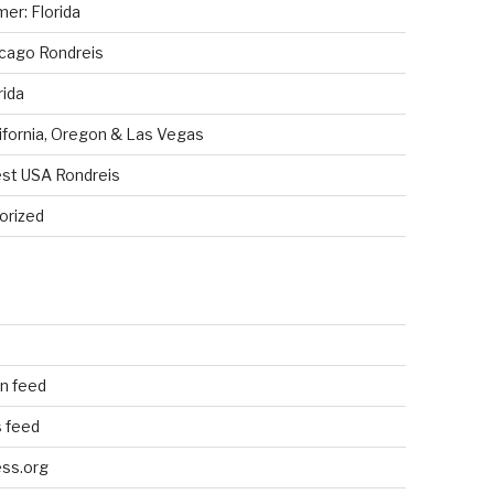
er: Florida
cago Rondreis
rida
ifornia, Oregon & Las Vegas
st USA Rondreis
orized
n
n feed
 feed
ss.org