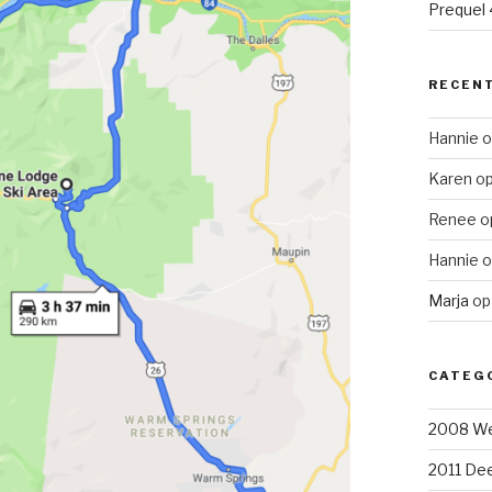
Prequel 4
RECENT
Hannie
o
Karen
o
Renee
o
Hannie
o
Marja
o
CATEG
2008 We
2011 Dee