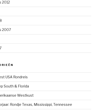
s 2012
8
s 2007
7
ORIEËN
st USA Rondreis
p South & Florida
erikaanse Westkust
rjaar: Rondje Texas, Mississippi, Tennessee