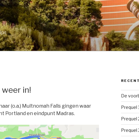
ips
RECEN
 weer in!
De voorb
ar (o.a.) Multnomah Falls gingen waar
Prequel 
nt Portland en eindpunt Madras.
Prequel 
Prequel 