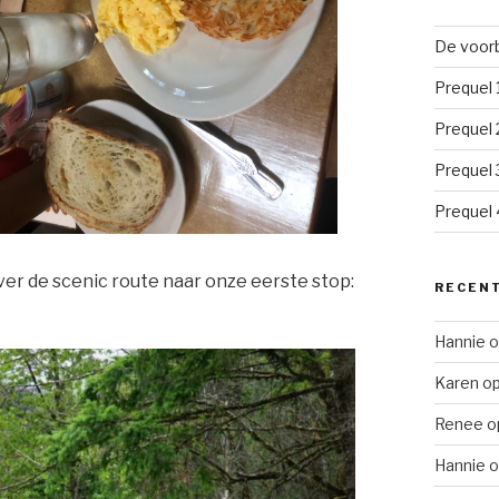
De voorb
Prequel 
Prequel 
Prequel 
Prequel 4
er de scenic route naar onze eerste stop:
RECENT
Hannie
o
Karen
o
Renee
o
Hannie
o