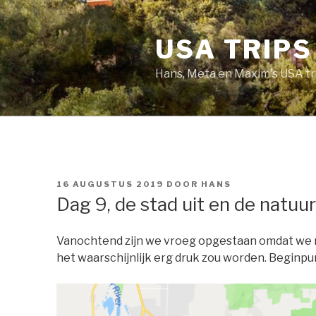
Naar
de
USA TRIPS
inhoud
springen
Hans, Meta en Maxim's USA tr
GEPLAATST
16 AUGUSTUS 2019
DOOR
HANS
OP
Dag 9, de stad uit en de natuur
Vanochtend zijn we vroeg opgestaan omdat we na
het waarschijnlijk erg druk zou worden. Beginpu