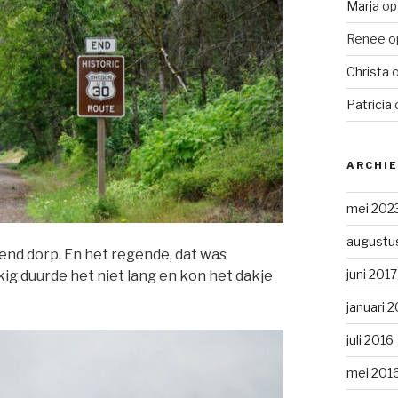
Marja
o
Renee
o
Christa
Patricia
ARCHI
mei 202
augustu
nd dorp. En het regende, dat was
juni 2017
kig duurde het niet lang en kon het dakje
januari 
juli 2016
mei 201