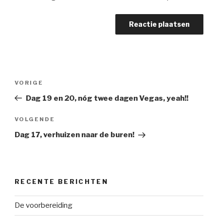
Bericht
Vorig
VORIGE
navigatie
bericht
Dag 19 en 20, nóg twee dagen Vegas, yeah!!
Volgend
VOLGENDE
bericht
Dag 17, verhuizen naar de buren!
RECENTE BERICHTEN
De voorbereiding