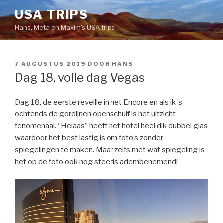
Naar
USA TRIPS
de
Hans, Meta en Maxim's USA trips
inhoud
springen
GEPLAATST
7 AUGUSTUS 2019
DOOR
HANS
OP
Dag 18, volle dag Vegas
Dag 18, de eerste reveille in het Encore en als ik ’s
ochtends de gordijnen openschuif is het uitzicht
fenomenaal. “Helaas” heeft het hotel heel dik dubbel glas
waardoor het best lastig is om foto’s zonder
spiegelingen te maken. Maar zelfs met wat spiegeling is
het op de foto ook nog steeds adembenemend!