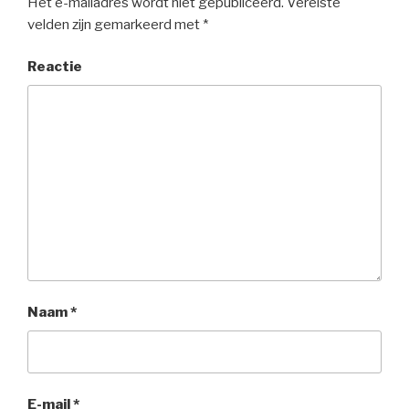
Het e-mailadres wordt niet gepubliceerd.
Vereiste
velden zijn gemarkeerd met
*
Reactie
Naam
*
E-mail
*