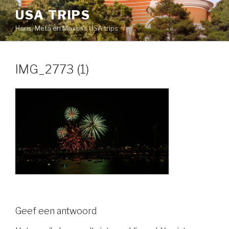
Naar
USA TRIPS
de
Hans, Meta en Maxim's USA trips
inhoud
springen
IMG_2773 (1)
Geef een antwoord