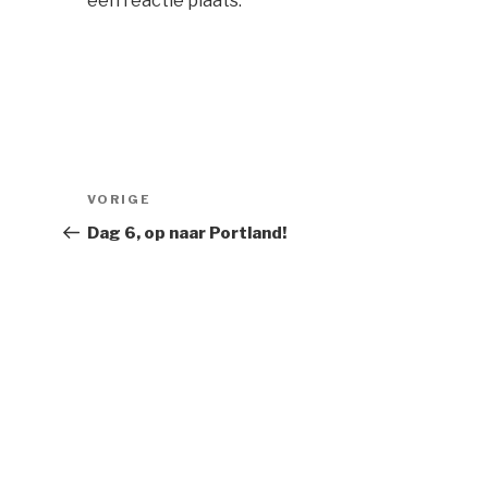
een reactie plaats.
Bericht
Vorig
VORIGE
navigatie
bericht
Dag 6, op naar Portland!