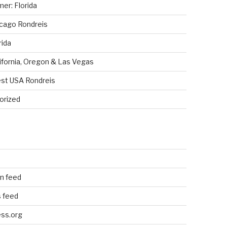
er: Florida
cago Rondreis
rida
ifornia, Oregon & Las Vegas
st USA Rondreis
orized
n
n feed
 feed
ss.org