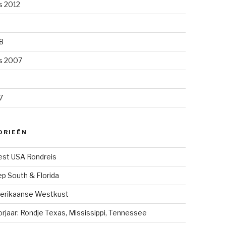
s 2012
8
s 2007
7
ORIEËN
st USA Rondreis
p South & Florida
erikaanse Westkust
rjaar: Rondje Texas, Mississippi, Tennessee