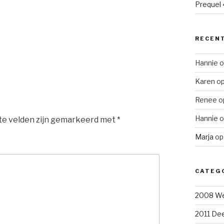
Prequel 4
RECENT
Hannie
o
Karen
o
Renee
o
Hannie
o
te velden zijn gemarkeerd met
*
Marja
o
CATEG
2008 We
2011 Dee