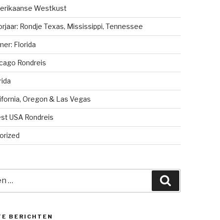
erikaanse Westkust
rjaar: Rondje Texas, Mississippi, Tennessee
er: Florida
cago Rondreis
rida
ifornia, Oregon & Las Vegas
st USA Rondreis
orized
Zoeken
TE BERICHTEN