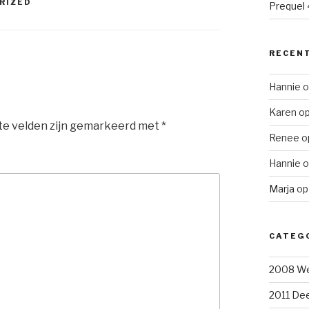
RIZED
Prequel 4
RECENT
Hannie
o
Karen
o
te velden zijn gemarkeerd met
*
Renee
o
Hannie
o
Marja
o
CATEG
2008 We
2011 Dee