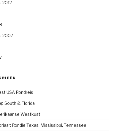
s 2012
8
s 2007
7
ORIEËN
st USA Rondreis
p South & Florida
erikaanse Westkust
rjaar: Rondje Texas, Mississippi, Tennessee