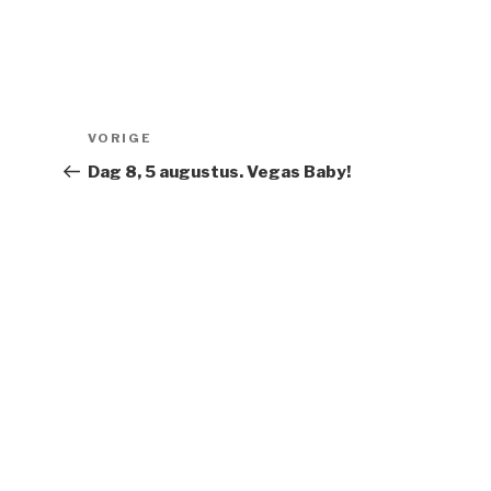
Bericht
Vorig
VORIGE
navigatie
bericht
Dag 8, 5 augustus. Vegas Baby!