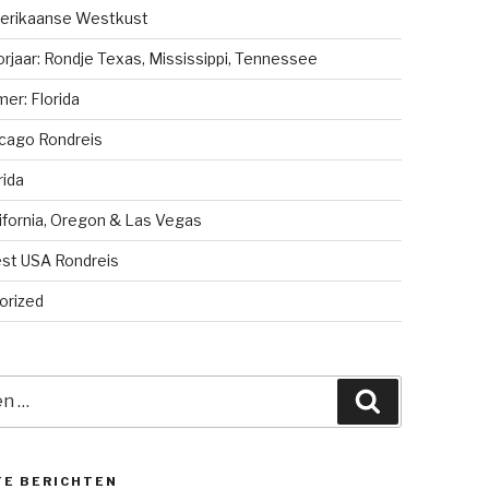
erikaanse Westkust
rjaar: Rondje Texas, Mississippi, Tennessee
er: Florida
cago Rondreis
rida
ifornia, Oregon & Las Vegas
st USA Rondreis
orized
Zoeken
TE BERICHTEN