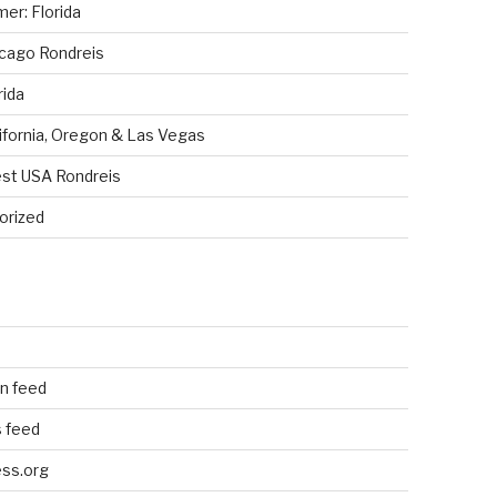
er: Florida
cago Rondreis
rida
ifornia, Oregon & Las Vegas
st USA Rondreis
orized
n
n feed
 feed
ss.org