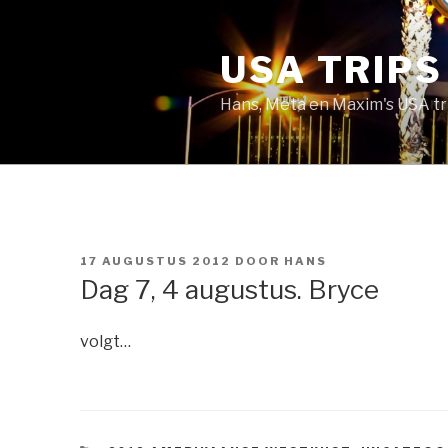
Naar
de
USA TRIPS
inhoud
springen
Hans, Meta en Maxim's USA tr
GEPLAATST
17 AUGUSTUS 2012
DOOR
HANS
OP
Dag 7, 4 augustus. Bryce
volgt…