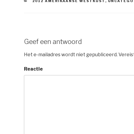
CATEGORIEËN
2012 AMERIKAANSE WESTKUST
,
UNCATEGO
Geef een antwoord
Het e-mailadres wordt niet gepubliceerd.
Vereis
Reactie