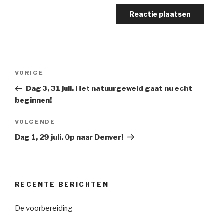
Bericht
Vorig
VORIGE
navigatie
bericht
Dag 3, 31 juli. Het natuurgeweld gaat nu echt
beginnen!
Volgend
VOLGENDE
bericht
Dag 1, 29 juli. Op naar Denver!
RECENTE BERICHTEN
De voorbereiding