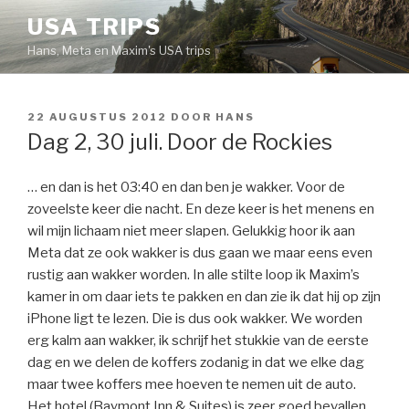
Naar
USA TRIPS
de
Hans, Meta en Maxim's USA trips
inhoud
springen
GEPLAATST
22 AUGUSTUS 2012
DOOR
HANS
OP
Dag 2, 30 juli. Door de Rockies
… en dan is het 03:40 en dan ben je wakker. Voor de
zoveelste keer die nacht. En deze keer is het menens en
wil mijn lichaam niet meer slapen. Gelukkig hoor ik aan
Meta dat ze ook wakker is dus gaan we maar eens even
rustig aan wakker worden. In alle stilte loop ik Maxim’s
kamer in om daar iets te pakken en dan zie ik dat hij op zijn
iPhone ligt te lezen. Die is dus ook wakker. We worden
erg kalm aan wakker, ik schrijf het stukkie van de eerste
dag en we delen de koffers zodanig in dat we elke dag
maar twee koffers mee hoeven te nemen uit de auto.
Het hotel (Baymont Inn & Suites) is zeer goed bevallen.