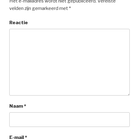
Het e-mailadres wordt niet gepubliceerd.
Vereiste
velden zijn gemarkeerd met
*
Reactie
Naam
*
E-mail
*