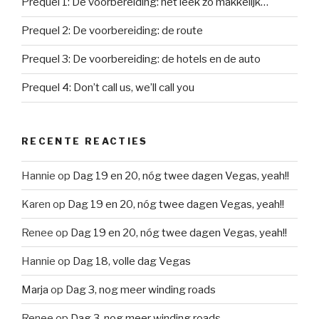
Prequel 1: De voorbereiding: het leek zo makkelijk…
Prequel 2: De voorbereiding: de route
Prequel 3: De voorbereiding: de hotels en de auto
Prequel 4: Don’t call us, we’ll call you
RECENTE REACTIES
Hannie
op
Dag 19 en 20, nóg twee dagen Vegas, yeah!!
Karen
op
Dag 19 en 20, nóg twee dagen Vegas, yeah!!
Renee
op
Dag 19 en 20, nóg twee dagen Vegas, yeah!!
Hannie
op
Dag 18, volle dag Vegas
Marja
op
Dag 3, nog meer winding roads
Renee
op
Dag 3, nog meer winding roads