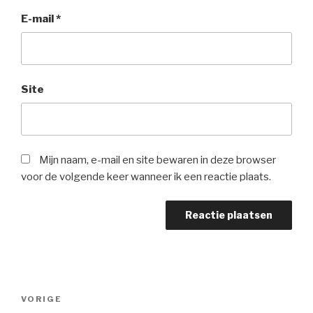
E-mail
*
Site
Mijn naam, e-mail en site bewaren in deze browser
voor de volgende keer wanneer ik een reactie plaats.
Bericht
Vorig
VORIGE
navigatie