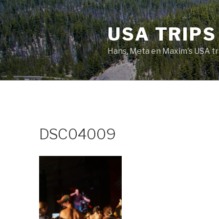
Naar
de
USA TRIPS
inhoud
springen
Hans, Meta en Maxim's USA tr
DSC04009