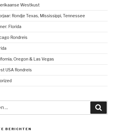
erikaanse Westkust
rjaar: Rondje Texas, Mississippi, Tennessee
er: Florida
cago Rondreis
rida
ifornia, Oregon & Las Vegas
st USA Rondreis
orized
Zoeken
TE BERICHTEN