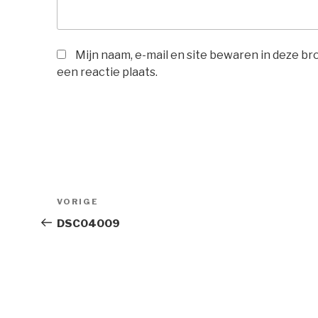
Mijn naam, e-mail en site bewaren in deze b
een reactie plaats.
Bericht
Vorig
VORIGE
navigatie
bericht
DSC04009