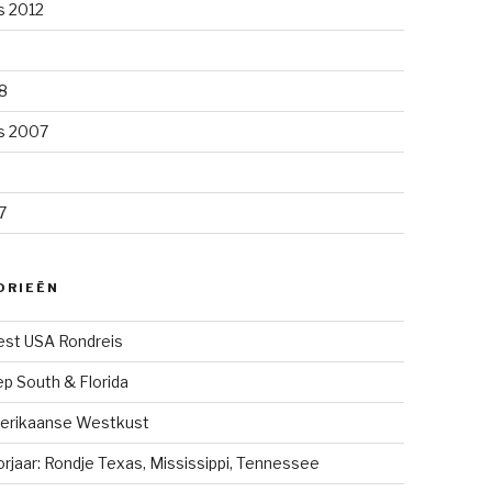
s 2012
8
s 2007
7
ORIEËN
st USA Rondreis
p South & Florida
erikaanse Westkust
rjaar: Rondje Texas, Mississippi, Tennessee