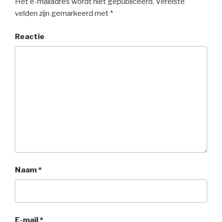
Het e-mailadres wordt niet gepubliceerd.
Vereiste
velden zijn gemarkeerd met
*
Reactie
Naam
*
E-mail
*