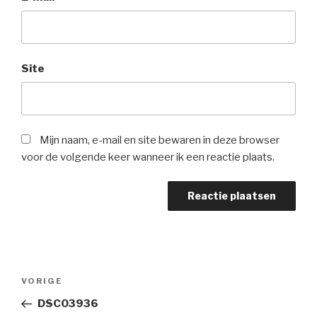
Site
Mijn naam, e-mail en site bewaren in deze browser
voor de volgende keer wanneer ik een reactie plaats.
Bericht
Vorig
VORIGE
navigatie
bericht
DSC03936