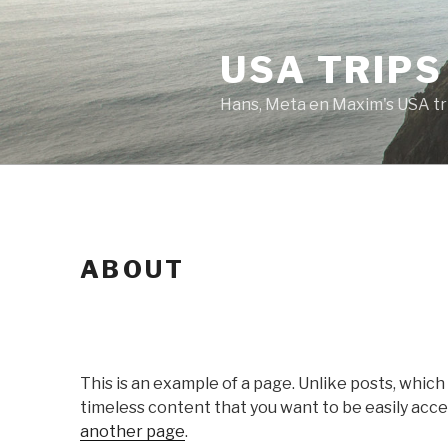
Naar
de
USA TRIPS
inhoud
springen
Hans, Meta en Maxim's USA tr
ABOUT
This is an example of a page. Unlike posts, which
timeless content that you want to be easily acces
another page
.